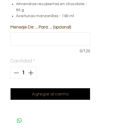
Almendras recubiertas en chocolate -
80 g
Aceitunas manzanillas - 190 ml
Mensaje De: ... Para: ... (opcional)
0/120
Cantidad
*
Agregar al carrito