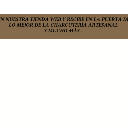
N NUESTRA TIENDA WEB Y RECIBE EN LA PUERTA D
LO MEJOR DE LA CHARCUTERÍA ARTESANAL
Y MUCHO MÁS...
COALICA s.a.s.
PLAYA RICA BODEGAS KARGA FASE 2 L109 -110 - RIONEGRO, ANTIOQUIA, COLO
ventas@coalica.com
- (57) 6045361356 - (57) 3053431850
LA VASQUEZA UNA MARCA REGISTRADA DE COALICA S.A.S.
La Vasqueza | Madurados | Colombia
Términos y condiciones de la plataforma