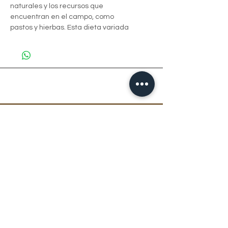
naturales y los recursos que
encuentran en el campo, como
pastos y hierbas. Esta dieta variada
y el ejercicio constante en libertad
contribuyen a una musculatura bien
desarrollada y a una infiltración de
grasa equilibrada.
COMPRA EN NUESTRA TIENDA WEB Y RECIBE EN LA
PUERTA DE TU CASA
LO MEJOR DE LA CHARCUTERÍA ARTESANAL
Y MUCHO MÁS...
COALICA s.a.s.
VDA PLAYA RICA BODEGAS KARGA FASE 2 L109 -110 - RIONEGRO, ANTIOQUIA, COLOMBIA
ventas@coalica.com
-
(57) 6045361356 - (57)
3053431850
LA VASQUEZA UNA MARCA REGISTRADA DE COALICA S.A.S.
La Vasqueza | Madurados | Colombia
Términos y condiciones de la plataforma
Política de Tratamiento de Datos Personales